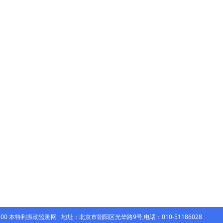
500
本特利
振动监测网 地址：北京市朝阳区光华路9号,电话：010-51186028