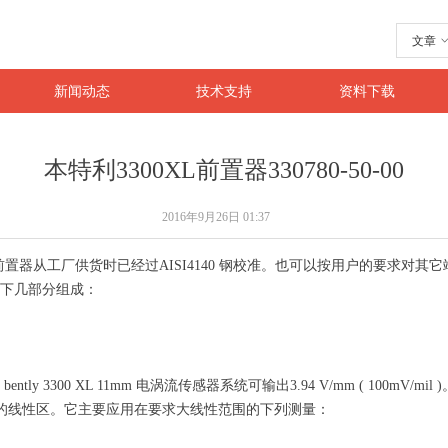

搜索
文章
新闻动态
技术支持
资料下载
本特利3300XL前置器330780-50-00
2016年9月26日
01:37
50-00，前置器从工厂供货时已经过AISI4140 钢校准。也可以按用户的要求
统由以下几部分组成：
3300 XL 11mm 电涡流传感器系统可输出3.94 V/mm ( 100mV/mi
 更大的线性区。它主要应用在要求大线性范围的下列测量：