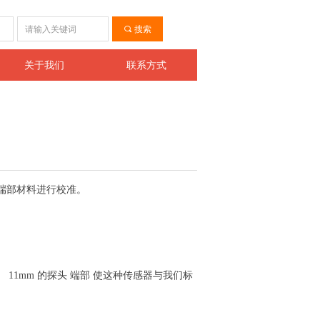
ꀁ
끠
搜索
关于我们
联系方式
对其它端部材料进行校准。
l )。 11mm 的探头 端部 使这种传感器与我们标