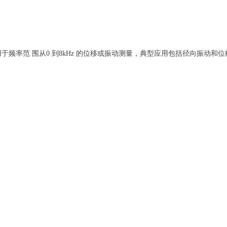
器系统设计用于频率范 围从0 到8kHz 的位移或振动测量，典型应用包括径向振