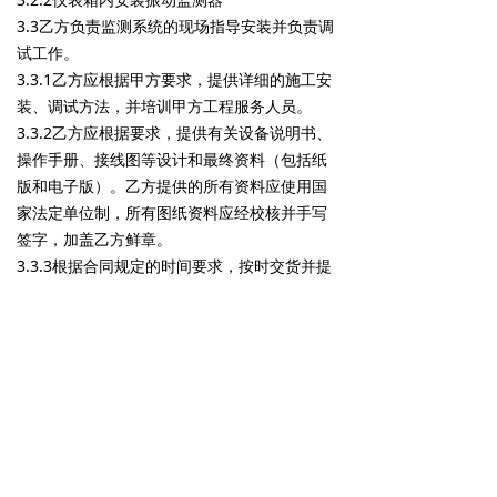
3.3乙方负责监测系统的现场指导安装并负责调
试工作。
3.3.1乙方应根据甲方要求，提供详细的施工安
装、调试方法，并培训甲方工程服务人员。
3.3.2乙方应根据要求，提供有关设备说明书、
操作手册、接线图等设计和最终资料（包括纸
版和电子版）。乙方提供的所有资料应使用国
家法定单位制，所有图纸资料应经校核并手写
签字，加盖乙方鲜章。
3.3.3根据合同规定的时间要求，按时交货并提
供技术服务。
四、 供货清单
4.1本供货清单在保证满足本协议技术要求的前
提下包括并不限于以下 (型号为厂家提供）：
1、加速度传感器 AM3100T2-Z2 安装螺纹
1/4-28 水平X、Y方向,
2、延伸电缆9571-32 电缆
3、
本特利振动监测器2300/20
，带显示220V