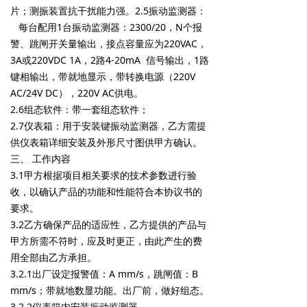
片；测振装置抗干扰能力强。2.5振动监测器：
每台配用1台
振动监测器：2300/20
，N个报
警、跳闸开关量输出，接点容量应为220VAC，
3A或220VDC 1A，2路4-20mA 信号输出，1路
键相输出，带就地显示，带转换
电源
（220V
AC/24V DC），220V AC供电。
2.6组态软件：带一套组态软件；
2.7仪表箱：用于安装键
振动监测器
，乙方需提
供仪表箱详细安装及外形尺寸图供甲方确认。
三、 工作内容
3.1甲方根据项目相关要求的技术参数进行验
收，以确认产品的功能和性能符合本协议书的
要求。
3.2乙方确保产品的适应性，乙方提供的产品与
甲方所需不符时，应及时更正，由此产生的费
用全部由乙方承担。
3.2.1出厂设定报警值：A mm/s，跳闸值：B
mm/s；带就地数显功能。出厂前，做好组态。
3.2.2仪表箱内安装
振动监测器