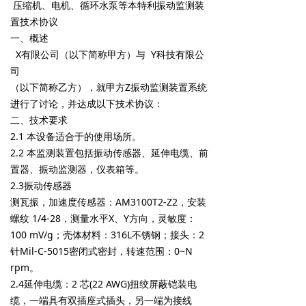
压缩机、电机、循环水泵等本特利振动监测装
置技术协议
一、概述
X有限公司（以下简称甲方）与 Y科技有限公
司
（以下简称乙方），就甲方Z
振动监测装置
系统
进行了讨论，并达成以下技术协议：
二、技术要求
2.1 本设备适合于的使用场所。
2.2 本监测装置包括
振动传感器
、延伸电缆、
前
置器
、
振动监测器
，仪表箱等。
2.3振动传感器
测瓦振，加速度传感器
：AM3100T2-Z2，安装
螺纹 1/4-28，测量水平X、Y方向，灵敏度：
100 mV/g；壳体材料：316L不锈钢；接头：2
针Mil-C-5015密闭式密封，转速范围：0~N
rpm。
2.4延伸电缆：2 芯(22 AWG)扭绞屏蔽铠装电
缆，一端具有双插座式插头，另一端为接线